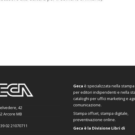
Geca
è specializzata nella stampa d
per editori indipendenti e nella s
cataloghi per uffici marketing e ag
comunicazione.
Belvedere, 42
Stampa offset, stampa digitale,
2 Arcore MB
preventivazione online.
39 02 21070711
Geca è la Divisione Libri di