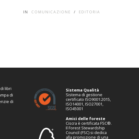
IN
COMUNICAZIONE
/
EDITORIA
i libri
Sistema Qualità
Sistema di gestione
tampa di
certificato ISO9001:2015,
enzie di
ISO14001, ISO27001,
ISO45001
Amici delle foreste
Ciscra è certificata FSC®.
Il Forest Stewardship
Council (FSC) si dedica
alla promozione di una