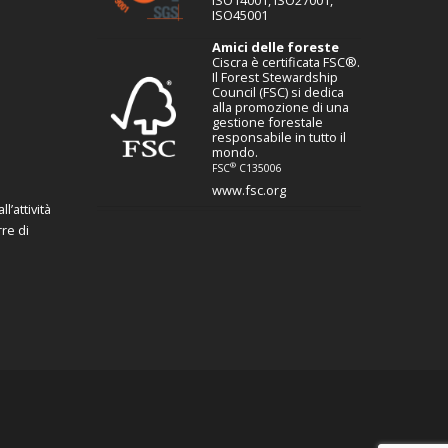
ISO45001
Amici delle foreste
Ciscra è certificata FSC®.
Il Forest Stewardship
Council (FSC) si dedica
alla promozione di una
gestione forestale
responsabile in tutto il
mondo.
®
FSC
C135006
www.fsc.org
l’attività
re di