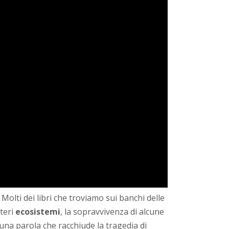
. Molti dei libri che troviamo sui banchi delle
nteri
ecosistemi
, la sopravvivenza di alcune
 una parola che racchiude la tragedia di