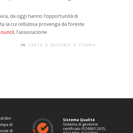
 a Geca, da oggi hanno l’opportunità di
rta la cui cellulosa provenga da foreste
ouncil
, l’associazione
IN
CARTA
/
EDITORIA
/
STAMPA
i libri
Sistema Qualità
Sistema di gestione
tampa di
certificato ISO9001:2015,
enzie di
ISO14001, ISO27001,