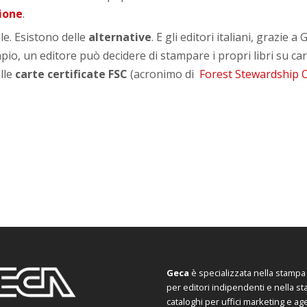
ione
.
le. Esistono delle
alternative
. E gli editori italiani, grazie
pio, un editore può decidere di stampare i propri libri su ca
lle
carte certificate FSC
(acronimo di
Forest Stewardship C
Geca
è specializzata nella stampa d
per editori indipendenti e nella s
cataloghi per uffici marketing e ag