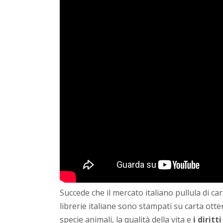
Succede che il mercato italiano pullula di ca
librerie italiane sono stampati su carta otte
specie animali, la qualità della vita e
i dirit