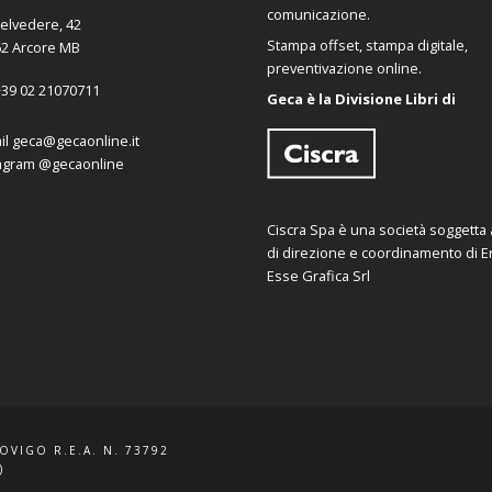
comunicazione.
Belvedere, 42
Stampa offset, stampa digitale,
2 Arcore MB
preventivazione online.
39 02 21070711
Geca è la Divisione Libri di
il
geca@gecaonline.it
agram
@gecaonline
Ciscra Spa è una società soggetta al
di direzione e coordinamento di Er
Esse Grafica Srl
ROVIGO R.E.A. N. 73792
)