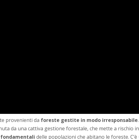
rte provenienti da
foreste gestite in modo irresponsabile
nuta da una cattiva gestione forestale, che mette a rischio i
ti fondamentali
delle popolazioni che abitano le foreste. C’è