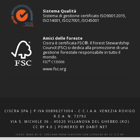
Sistema Qualità
Sistema di gestione certificato ISO9001:2015,
ISO14001, ISO27001, ISO45001
Amici delle foreste
Ciscra è certificata FSC®. Il Forest Stewardship
Council (FSC) si dedica alla promozione di una
gestione forestale responsabile in tutto il
mondo.
®
FSC
C135006
www.fsc.org
CISCRA SPA | P.IVA 00896271004 - C.C.I.A.A. VENEZIA ROVIGO
R.E.A. N. 73792
VIA S. MICHELE 36 - 45020 VILLANOVA DEL GHEBBO (RO)
CC BY 4.0
|
POWERED BY DABIT.NET
ICONS MADE BY
G. CRESNAR
FROM
FLATICON.COM
LICENSED BY
CC 3.0 BY