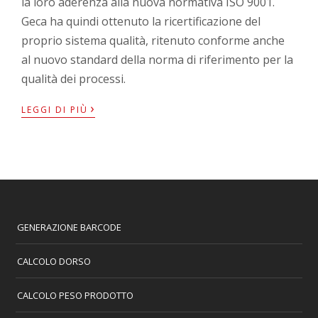
la loro aderenza alla nuova normativa ISO 9001.
Geca ha quindi ottenuto la ricertificazione del
proprio sistema qualità, ritenuto conforme anche
al nuovo standard della norma di riferimento per la
qualità dei processi.
›
LEGGI DI PIÙ
GENERAZIONE BARCODE
CALCOLO DORSO
CALCOLO PESO PRODOTTO