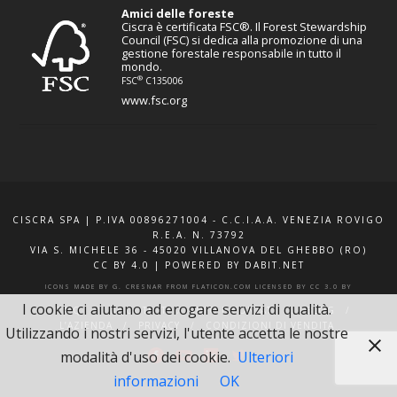
Amici delle foreste
Ciscra è certificata FSC®. Il Forest Stewardship
Council (FSC) si dedica alla promozione di una
gestione forestale responsabile in tutto il
mondo.
®
FSC
C135006
www.fsc.org
CISCRA SPA | P.IVA 00896271004 - C.C.I.A.A. VENEZIA ROVIGO
R.E.A. N. 73792
VIA S. MICHELE 36 - 45020 VILLANOVA DEL GHEBBO (RO)
CC BY 4.0
|
POWERED BY DABIT.NET
ICONS MADE BY
G. CRESNAR
FROM
FLATICON.COM
LICENSED BY
CC 3.0 BY
I cookie ci aiutano ad erogare servizi di qualità.
F.A.Q.
XQUOTE.IT
INFO E CONTATTI
BLOG
L’AZIENDA
PRIVACY
CONDIZIONI DI VENDITA
Utilizzando i nostri servizi, l'utente accetta le nostre
modalità d'uso dei cookie.
Ulteriori
informazioni
OK