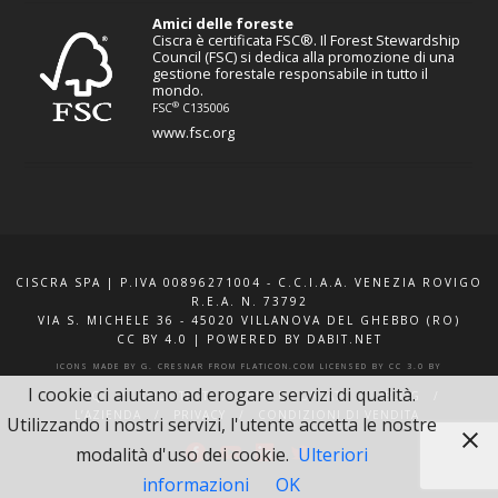
Amici delle foreste
Ciscra è certificata FSC®. Il Forest Stewardship
Council (FSC) si dedica alla promozione di una
gestione forestale responsabile in tutto il
mondo.
®
FSC
C135006
www.fsc.org
CISCRA SPA | P.IVA 00896271004 - C.C.I.A.A. VENEZIA ROVIGO
R.E.A. N. 73792
VIA S. MICHELE 36 - 45020 VILLANOVA DEL GHEBBO (RO)
CC BY 4.0
|
POWERED BY DABIT.NET
ICONS MADE BY
G. CRESNAR
FROM
FLATICON.COM
LICENSED BY
CC 3.0 BY
I cookie ci aiutano ad erogare servizi di qualità.
F.A.Q.
XQUOTE.IT
INFO E CONTATTI
BLOG
L’AZIENDA
PRIVACY
CONDIZIONI DI VENDITA
Utilizzando i nostri servizi, l'utente accetta le nostre
modalità d'uso dei cookie.
Ulteriori
informazioni
OK