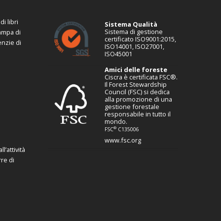
i libri
Sistema Qualità
Sistema di gestione
tampa di
certificato ISO9001:2015,
enzie di
ISO14001, ISO27001,
ISO45001
Amici delle foreste
Ciscra è certificata FSC®.
Il Forest Stewardship
Council (FSC) si dedica
alla promozione di una
gestione forestale
responsabile in tutto il
mondo.
®
FSC
C135006
www.fsc.org
l’attività
re di