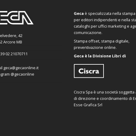
Geca
è specializzata nella stampa d
per editori indipendenti e nella s
cataloghi per uffici marketing e ag
comunicazione.
Belvedere, 42
Stampa offset, stampa digitale,
2 Arcore MB
preventivazione online.
39 02 21070711
Geca è la Divisione Libri di
il
geca@gecaonline.it
agram
@gecaonline
Ciscra Spa è una società soggetta al
di direzione e coordinamento di Er
Esse Grafica Srl