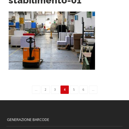
stabilimento-01
...
2
3
4
5
6
...
GENERAZIONE BARCODE