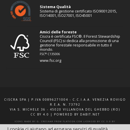
Sistema Qualità
Sistema di gestione certificato ISO9001:2015,
ISO14001, ISO27001, ISO45001
Amici delle foreste
Ciscra è certificata FSC®. Il Forest Stewardship
Council (FSC) si dedica alla promozione di una
gestione forestale responsabile in tutto il
mondo.
®
FSC
C135006
www.fsc.org
CISCRA SPA | P.IVA 00896271004 - C.C.I.A.A. VENEZIA ROVIGO
R.E.A. N. 73792
VIA S. MICHELE 36 - 45020 VILLANOVA DEL GHEBBO (RO)
CC BY 4.0
|
POWERED BY DABIT.NET
ICONS MADE BY
G. CRESNAR
FROM
FLATICON.COM
LICENSED BY
CC 3.0 BY
I cookie ci aiutano ad erogare servizi di qualità.
F.A.Q.
XQUOTE.IT
INFO E CONTATTI
BLOG