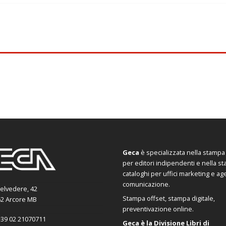
Geca
è specializzata nella stampa d
per editori indipendenti e nella s
cataloghi per uffici marketing e ag
comunicazione.
Belvedere, 42
Stampa offset, stampa digitale,
2 Arcore MB
preventivazione online.
39 02 21070711
Geca è la Divisione Libri di