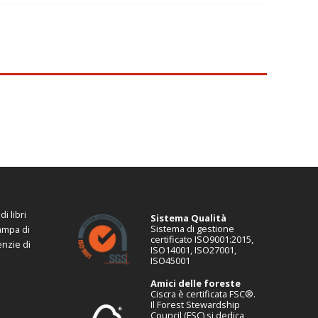
i libri
Sistema Qualità
Sistema di gestione
tampa di
certificato ISO9001:2015,
enzie di
ISO14001, ISO27001,
ISO45001
Amici delle foreste
Ciscra è certificata FSC®.
Il Forest Stewardship
Council (FSC) si dedica