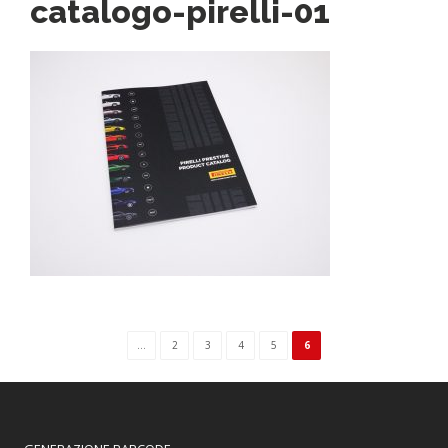
catalogo-pirelli-01
...
2
3
4
5
6