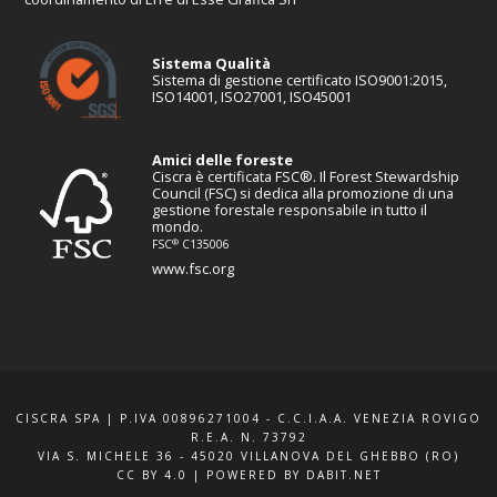
Sistema Qualità
Sistema di gestione certificato ISO9001:2015,
ISO14001, ISO27001, ISO45001
Amici delle foreste
Ciscra è certificata FSC®. Il Forest Stewardship
Council (FSC) si dedica alla promozione di una
gestione forestale responsabile in tutto il
mondo.
®
FSC
C135006
www.fsc.org
CISCRA SPA | P.IVA 00896271004 - C.C.I.A.A. VENEZIA ROVIGO
R.E.A. N. 73792
VIA S. MICHELE 36 - 45020 VILLANOVA DEL GHEBBO (RO)
CC BY 4.0
|
POWERED BY DABIT.NET