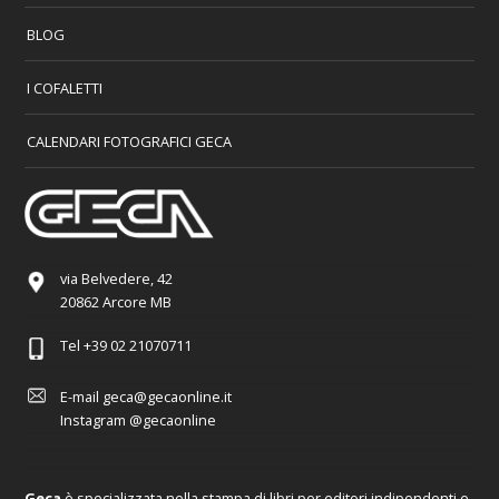
BLOG
I COFALETTI
CALENDARI FOTOGRAFICI GECA
via Belvedere, 42
20862 Arcore MB
Tel
+39 02 21070711
E-mail
geca@gecaonline.it
Instagram
@gecaonline
Geca
è specializzata nella stampa di libri per editori indipendenti e