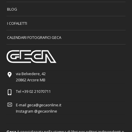
BLOG
I COFALETTI
CALENDARI FOTOGRAFICI GECA
via Belvedere, 42
20862 Arcore MB
Tel
+39 02 21070711
E-mail
geca@gecaonline.it
Instagram
@gecaonline
Geca
è specializzata nella stampa di libri per editori indipendenti e