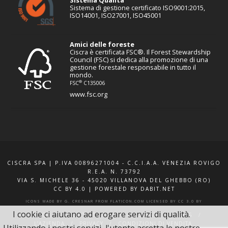
Sistema di gestione certificato ISO9001:2015,
ISO14001, ISO27001, ISO45001
Amici delle foreste
Ciscra è certificata FSC®. Il Forest Stewardship
Council (FSC) si dedica alla promozione di una
gestione forestale responsabile in tutto il
mondo.
®
FSC
C135006
www.fsc.org
CISCRA SPA | P.IVA 00896271004 - C.C.I.A.A. VENEZIA ROVIGO
R.E.A. N. 73792
VIA S. MICHELE 36 - 45020 VILLANOVA DEL GHEBBO (RO)
CC BY 4.0
|
POWERED BY DABIT.NET
ICONS MADE BY
G. CRESNAR
FROM
FLATICON.COM
LICENSED BY
CC 3.0 BY
I cookie ci aiutano ad erogare servizi di qualità.
F.A.Q.
XQUOTE.IT
INFO E CONTATTI
BLOG
L’AZIENDA
PRIVACY
CONDIZIONI DI VENDITA