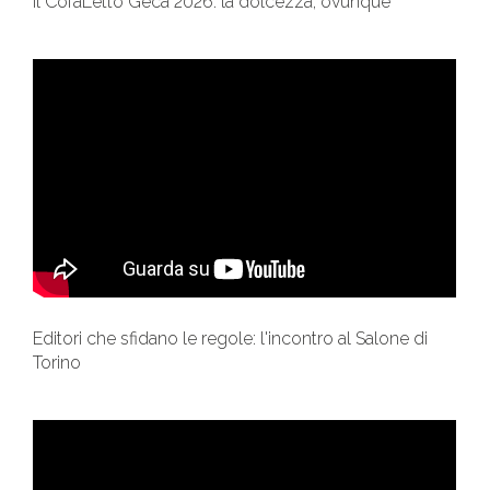
Il CofaLetto Geca 2026: la dolcezza, ovunque
Editori che sfidano le regole: l'incontro al Salone di
Torino