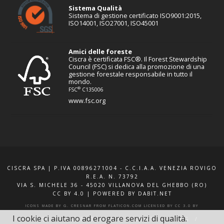
Sistema Qualità
Sistema di gestione certificato ISO9001:2015,
ISO14001, ISO27001, ISO45001
Amici delle foreste
Ciscra è certificata FSC®. Il Forest Stewardship
Council (FSC) si dedica alla promozione di una
gestione forestale responsabile in tutto il
mondo.
®
FSC
C135006
www.fsc.org
CISCRA SPA | P.IVA 00896271004 - C.C.I.A.A. VENEZIA ROVIGO
R.E.A. N. 73792
VIA S. MICHELE 36 - 45020 VILLANOVA DEL GHEBBO (RO)
CC BY 4.0
|
POWERED BY DABIT.NET
ICONS MADE BY
G. CRESNAR
FROM
FLATICON.COM
LICENSED BY
CC 3.0 BY
I cookie ci aiutano ad erogare servizi di qualità.
F.A.Q.
XQUOTE.IT
INFO E CONTATTI
BLOG