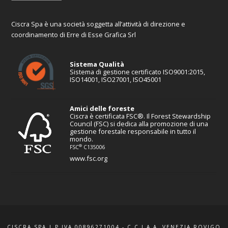
Ciscra Spa è una società soggetta all’attività di direzione e
coordinamento di Erre di Esse Grafica Srl
Sistema Qualità
Sistema di gestione certificato ISO9001:2015,
ISO14001, ISO27001, ISO45001
Amici delle foreste
Ciscra è certificata FSC®. Il Forest Stewardship
Council (FSC) si dedica alla promozione di una
gestione forestale responsabile in tutto il
mondo.
®
FSC
C135006
www.fsc.org
CISCRA SPA | P.IVA 00896271004 - C.C.I.A.A. VENEZIA ROVIGO