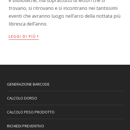
e biblioteche, ma soprattutto di lettori che si
trovano, si ritrovano e si incontrano nei tantissimi
eventi che avranno luogo nell’arco della nottata più
libresca dell’anno.
›
LEGGI DI PIÙ
GENERAZIONE BARCODE
CALCOLO DORSO
CALCOLO PESO PRODOTTO
RICHIEDI PREVENTIVO