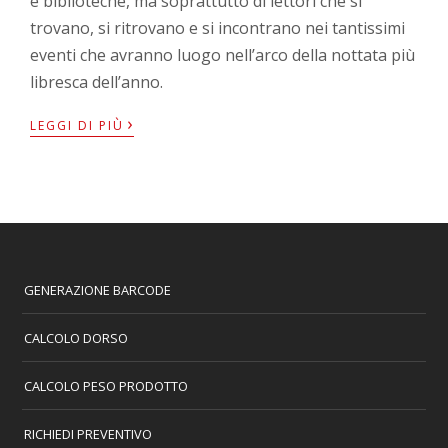
e biblioteche, ma soprattutto di lettori che si
trovano, si ritrovano e si incontrano nei tantissimi
eventi che avranno luogo nell’arco della nottata più
libresca dell’anno.
›
LEGGI DI PIÙ
GENERAZIONE BARCODE
CALCOLO DORSO
CALCOLO PESO PRODOTTO
RICHIEDI PREVENTIVO