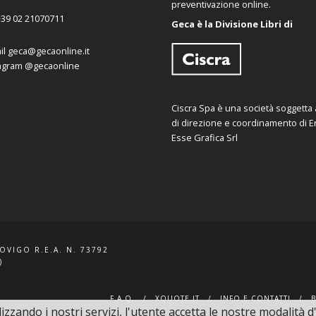
preventivazione online.
39 02 21070711
Geca è la Divisione Libri di
il
geca@gecaonline.it
agram
@gecaonline
Ciscra Spa è una società soggetta al
di direzione e coordinamento di Er
Esse Grafica Srl
ROVIGO R.E.A. N. 73792
)
F.A.Q.
XQUOTE.IT
INFO E CONTATTI
lizzando i nostri servizi, l'utente accetta le nostre modalità d