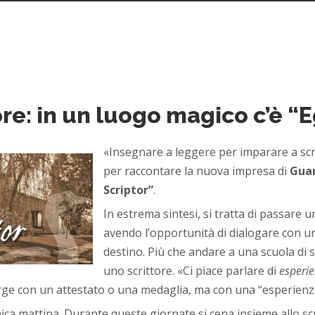
ore: in un luogo magico c’è “
«Insegnare a leggere per imparare a scr
per raccontare la nuova impresa di
Guar
Scriptor”
.
In estrema sintesi, si tratta di passare 
avendo l’opportunità di dialogare con un
destino. Più che andare a una scuola di sc
uno scrittore. «Ci piace parlare di
esperi
orge con un attestato o una medaglia, ma con una “esperienz
a mattina. Durante queste giornate si cena insieme allo scritt