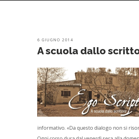
6 GIUGNO 2014
A scuola dallo scritt
informativo. «Da questo dialogo non si ris
Ogni corso dura dal venerdì sera alla domenic