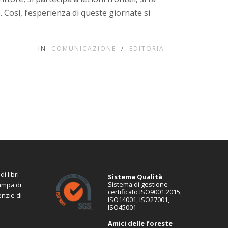
. Così, l’esperienza di queste giornate si
IN
COMUNICAZIONE
/
EDITORIA
i libri
Sistema Qualità
Sistema di gestione
tampa di
certificato ISO9001:2015,
enzie di
ISO14001, ISO27001,
ISO45001
Amici delle foreste