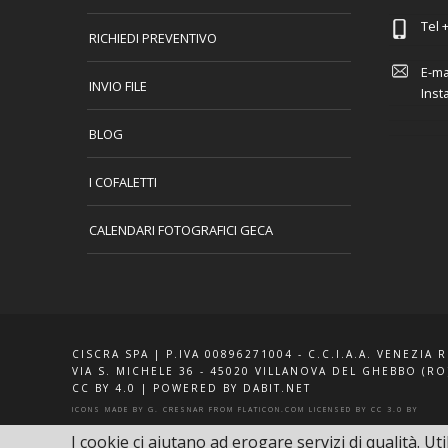
Tel
+
RICHIEDI PREVENTIVO
E-ma
INVIO FILE
Inst
BLOG
I COFALETTI
CALENDARI FOTOGRAFICI GECA
CISCRA SPA | P.IVA 00896271004 - C.C.I.A.A. VENEZIA 
VIA S. MICHELE 36 - 45020 VILLANOVA DEL GHEBBO (RO
CC BY 4.0
|
POWERED BY DABIT.NET
ICONS MADE BY
G. CRESNAR
FROM
FLATICON.COM
LICENSED BY
CC 3.0 BY
I cookie ci aiutano ad erogare servizi di qualità. Uti