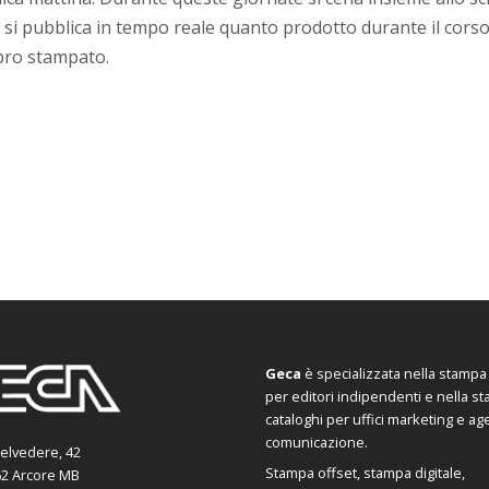
e, si pubblica in tempo reale quanto prodotto durante il corso
ibro stampato.
Geca
è specializzata nella stampa d
per editori indipendenti e nella s
cataloghi per uffici marketing e ag
comunicazione.
Belvedere, 42
Stampa offset, stampa digitale,
2 Arcore MB