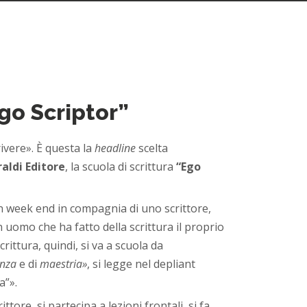
Ego Scriptor”
ivere». È questa la
headline
scelta
aldi Editore
, la scuola di scrittura
“Ego
un week end in compagnia di uno scrittore,
 uomo che ha fatto della scrittura il proprio
rittura, quindi, si va a scuola da
enza
e di
maestria»
, si legge nel depliant
a”».
ore, si partecipa a lezioni frontali, si fa