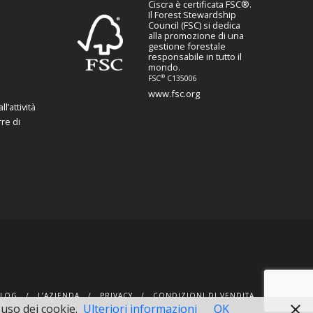
Ciscra è certificata FSC®.
Il Forest Stewardship
Council (FSC) si dedica
alla promozione di una
gestione forestale
responsabile in tutto il
mondo.
®
FSC
C135006
www.fsc.org
l’attività
re di
BLOG
L’AZIENDA
PRIVACY
CONDIZIONI DI VENDITA
'uso dei cookie.
Ulteriori informazioni
OK