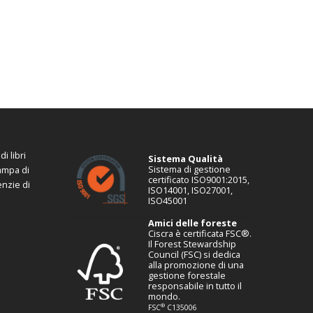
i libri
Sistema Qualità
Sistema di gestione
tampa di
certificato ISO9001:2015,
enzie di
ISO14001, ISO27001,
ISO45001
Amici delle foreste
Ciscra è certificata FSC®.
Il Forest Stewardship
Council (FSC) si dedica
alla promozione di una
gestione forestale
responsabile in tutto il
mondo.
®
FSC
C135006