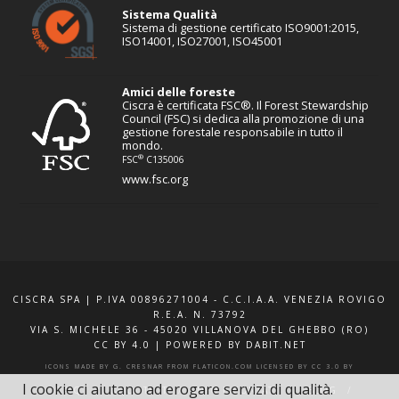
Sistema Qualità
Sistema di gestione certificato ISO9001:2015,
ISO14001, ISO27001, ISO45001
Amici delle foreste
Ciscra è certificata FSC®. Il Forest Stewardship
Council (FSC) si dedica alla promozione di una
gestione forestale responsabile in tutto il
mondo.
®
FSC
C135006
www.fsc.org
CISCRA SPA | P.IVA 00896271004 - C.C.I.A.A. VENEZIA ROVIGO
R.E.A. N. 73792
VIA S. MICHELE 36 - 45020 VILLANOVA DEL GHEBBO (RO)
CC BY 4.0
|
POWERED BY DABIT.NET
ICONS MADE BY
G. CRESNAR
FROM
FLATICON.COM
LICENSED BY
CC 3.0 BY
I cookie ci aiutano ad erogare servizi di qualità.
F.A.Q.
XQUOTE.IT
INFO E CONTATTI
BLOG