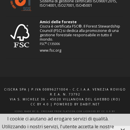
Sistema di gestione certificato ISO9001:2015,
ISO14001, ISO27001, ISO45001
Amici delle foreste
Ciscra è certificata FSC®. Il Forest Stewardship
Council (FSC) si dedica alla promozione di una
gestione forestale responsabile in tutto il
mondo.
®
FSC
C135006
www.fsc.org
CISCRA SPA | P.IVA 00896271004 - C.C.I.A.A. VENEZIA ROVIGO
R.E.A. N. 73792
VIA S. MICHELE 36 - 45020 VILLANOVA DEL GHEBBO (RO)
CC BY 4.0
|
POWERED BY DABIT.NET
ICONS MADE BY
G. CRESNAR
FROM
FLATICON.COM
LICENSED BY
CC 3.0 BY
I cookie ci aiutano ad erogare servizi di qualità.
F.A.Q.
XQUOTE.IT
INFO E CONTATTI
BLOG
L’AZIENDA
PRIVACY
CONDIZIONI DI VENDITA
Utilizzando i nostri servizi, l'utente accetta le nostre