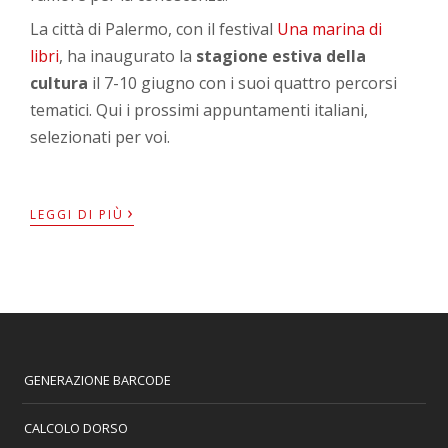
La città di Palermo, con il festival
Una marina di
libri
, ha inaugurato la
stagione estiva della
cultura
il 7-10 giugno con i suoi quattro percorsi
tematici. Qui i prossimi appuntamenti italiani,
selezionati per voi.
›
LEGGI DI PIÙ
GENERAZIONE BARCODE
CALCOLO DORSO