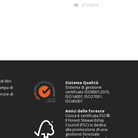
IN
STAMPA
i libri
Sistema Qualità
Sistema di gestione
tampa di
certificato ISO9001:2015,
enzie di
ISO14001, ISO27001,
ISO45001
Amici delle foreste
Ciscra è certificata FSC®.
Il Forest Stewardship
Council (FSC) si dedica
alla promozione di una
gestione forestale