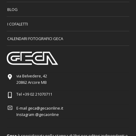
BLOG
I COFALETTI
CALENDARI FOTOGRAFICI GECA
via Belvedere, 42
20862 Arcore MB
Tel
+39 02 21070711
E-mail
geca@gecaonline.it
Instagram
@gecaonline
Geca
è specializzata nella stampa di libri per editori indipendenti e