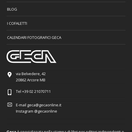
BLOG
I COFALETTI
CALENDARI FOTOGRAFICI GECA
via Belvedere, 42
20862 Arcore MB
Tel
+39 02 21070711
E-mail
geca@gecaonline.it
Instagram
@gecaonline
Geca
è specializzata nella stampa di libri per editori indipendenti e