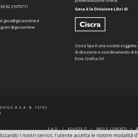
preventivazione online.
39 02 21070711
Geca è la Divisione Libri di
il
geca@gecaonline.it
agram
@gecaonline
Ciscra Spa è una società soggetta al
di direzione e coordinamento di Er
Esse Grafica Srl
ROVIGO R.E.A. N. 73792
)
F.A.Q.
XQUOTE.IT
INFO E CONTATTI
lizzando i nostri servizi, l'utente accetta le nostre modalità d