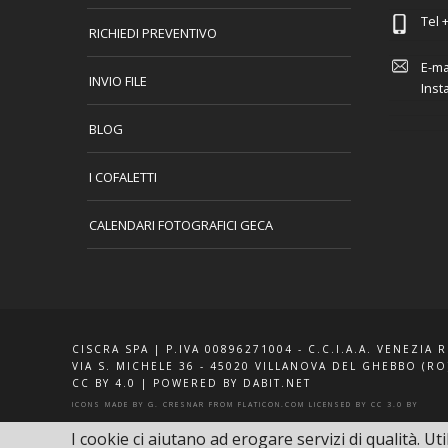
Tel
+
RICHIEDI PREVENTIVO
E-ma
INVIO FILE
Inst
BLOG
I COFALETTI
CALENDARI FOTOGRAFICI GECA
CISCRA SPA | P.IVA 00896271004 - C.C.I.A.A. VENEZIA 
VIA S. MICHELE 36 - 45020 VILLANOVA DEL GHEBBO (RO
CC BY 4.0
|
POWERED BY DABIT.NET
ICONS MADE BY
G. CRESNAR
FROM
FLATICON.COM
LICENSED BY
CC 3.0 BY
I cookie ci aiutano ad erogare servizi di qualità. Uti