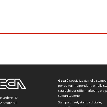
Geca
è specializzata nella stampa d
per editori indipendenti e nella s
cataloghi per uffici marketing e ag
comunicazione.
Belvedere, 42
Stampa offset, stampa digitale,
2 Arcore MB