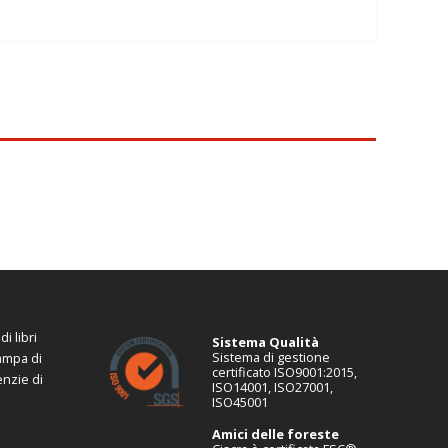
i libri
Sistema Qualità
Sistema di gestione
tampa di
certificato ISO9001:2015,
enzie di
ISO14001, ISO27001,
ISO45001
Amici delle foreste