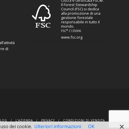
Ciscra è certificata FSC®.
Il Forest Stewardship
Council (FSC) si dedica
alla promozione di una
gestione forestale
responsabile in tutto il
mondo.
®
FSC
C135006
www.fsc.org
l’attività
re di
BLOG
L’AZIENDA
PRIVACY
CONDIZIONI DI VENDITA
'uso dei cookie.
Ulteriori informazioni
OK