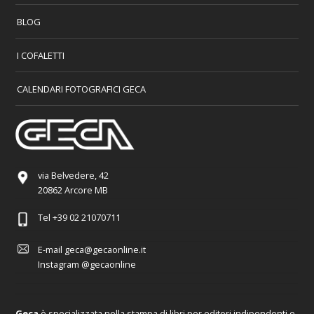
BLOG
I COFALETTI
CALENDARI FOTOGRAFICI GECA
via Belvedere, 42
20862 Arcore MB
Tel
+39 02 21070711
E-mail
geca@gecaonline.it
Instagram
@gecaonline
Geca
è specializzata nella stampa di libri per editori indipendenti e