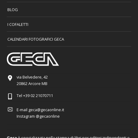
BLOG
I COFALETTI
CALENDARI FOTOGRAFICI GECA
via Belvedere, 42
20862 Arcore MB
Tel
+39 02 21070711
E-mail
geca@gecaonline.it
Instagram
@gecaonline
Geca
è specializzata nella stampa di libri per editori indipendenti e