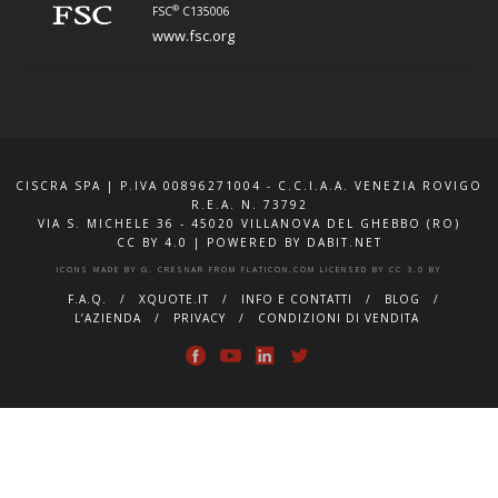
®
FSC
C135006
www.fsc.org
CISCRA SPA | P.IVA 00896271004 - C.C.I.A.A. VENEZIA ROVIGO
R.E.A. N. 73792
VIA S. MICHELE 36 - 45020 VILLANOVA DEL GHEBBO (RO)
CC BY 4.0
|
POWERED BY DABIT.NET
ICONS MADE BY
G. CRESNAR
FROM
FLATICON.COM
LICENSED BY
CC 3.0 BY
F.A.Q.
XQUOTE.IT
INFO E CONTATTI
BLOG
L’AZIENDA
PRIVACY
CONDIZIONI DI VENDITA