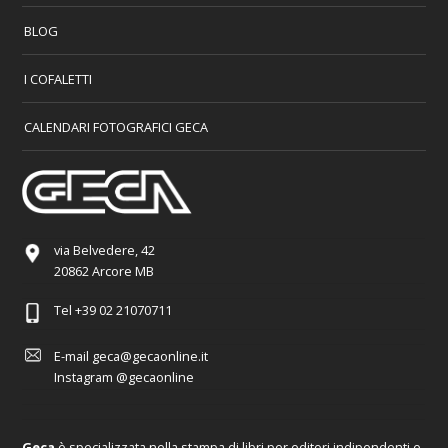
BLOG
I COFALETTI
CALENDARI FOTOGRAFICI GECA
via Belvedere, 42
20862 Arcore MB
Tel
+39 02 21070711
E-mail
geca@gecaonline.it
Instagram
@gecaonline
Geca
è specializzata nella stampa di libri per editori indipendenti e