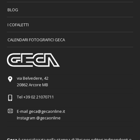
BLOG
I COFALETTI
CALENDARI FOTOGRAFICI GECA
via Belvedere, 42
20862 Arcore MB
Tel
+39 02 21070711
E-mail
geca@gecaonline.it
Instagram
@gecaonline
Geca
è specializzata nella stampa di libri per editori indipendenti e