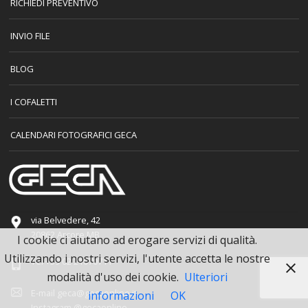
RICHIEDI PREVENTIVO
INVIO FILE
BLOG
I COFALETTI
CALENDARI FOTOGRAFICI GECA
via Belvedere, 42
20862 Arcore MB
I cookie ci aiutano ad erogare servizi di qualità.
Utilizzando i nostri servizi, l'utente accetta le nostre
Tel
+39 02 21070711
modalità d'uso dei cookie.
Ulteriori
E-mail
geca@gecaonline.it
informazioni
OK
Instagram
@gecaonline