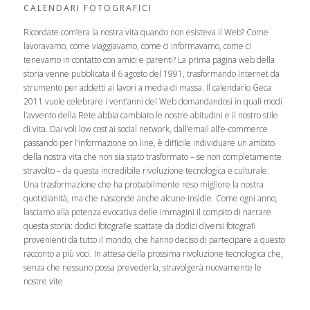
CALENDARI FOTOGRAFICI
Ricordate com’era la nostra vita quando non esisteva il Web? Come
lavoravamo, come viaggiavamo, come ci informavamo, come ci
tenevamo in contatto con amici e parenti? La prima pagina web della
storia venne pubblicata il 6 agosto del 1991, trasformando Internet da
strumento per addetti ai lavori a media di massa. Il calendario Geca
2011 vuole celebrare i vent’anni del Web domandandosi in quali modi
l’avvento della Rete abbia cambiato le nostre abitudini e il nostro stile
di vita. Dai voli low cost ai social network, dall’email all’e-commerce
passando per l’informazione on line, è difficile individuare un ambito
della nostra vita che non sia stato trasformato – se non completamente
stravolto – da questa incredibile rivoluzione tecnologica e culturale.
Una trasformazione che ha probabilmente reso migliore la nostra
quotidianità, ma che nasconde anche alcune insidie. Come ogni anno,
lasciamo alla potenza evocativa delle immagini il compito di narrare
questa storia: dodici fotografie scattate da dodici diversi fotografi
provenienti da tutto il mondo, che hanno deciso di partecipare a questo
racconto a più voci. In attesa della prossima rivoluzione tecnologica che,
senza che nessuno possa prevederla, stravolgerà nuovamente le
nostre vite.