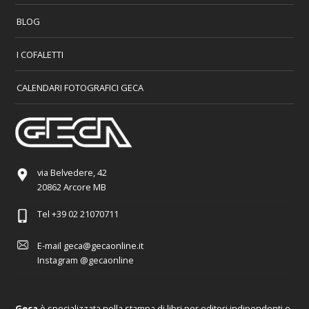
BLOG
I COFALETTI
CALENDARI FOTOGRAFICI GECA
via Belvedere, 42
20862 Arcore MB
Tel
+39 02 21070711
E-mail
geca@gecaonline.it
Instagram
@gecaonline
Geca
è specializzata nella stampa di libri per editori indipendenti e