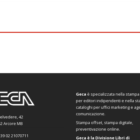
Geca
è specializzata nella stampa d
per editori indipendenti e nella s
cataloghi per uffici marketing e ag
comunicazione.
Belvedere, 42
Stampa offset, stampa digitale,
2 Arcore MB
preventivazione online.
39 02 21070711
Geca è la Divisione Libri di