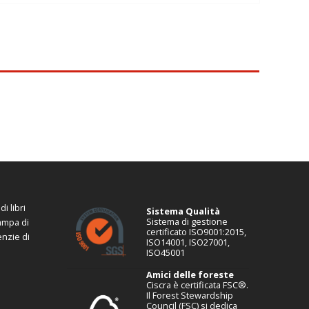
i libri
Sistema Qualità
Sistema di gestione
tampa di
certificato ISO9001:2015,
enzie di
ISO14001, ISO27001,
ISO45001
Amici delle foreste
Ciscra è certificata FSC®.
Il Forest Stewardship
Council (FSC) si dedica