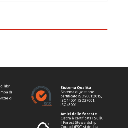
i libri
Sistema Qualità
Sistema di gestione
tampa di
certificato ISO9001:2015,
enzie di
ISO14001, ISO27001,
ISO45001
Amici delle foreste
Ciscra è certificata FSC®.
Il Forest Stewardship
Council (FSC) si dedica