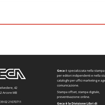
Geca
è specializzata nella stampa d
per editori indipendenti e nella s
cataloghi per uffici marketing e ag
comunicazione.
Belvedere, 42
Stampa offset, stampa digitale,
2 Arcore MB
preventivazione online.
39 02 21070711
Geca è la Divisione Libri di