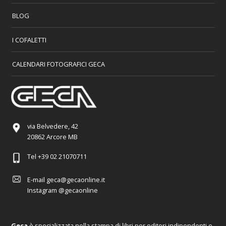
BLOG
I COFALETTI
CALENDARI FOTOGRAFICI GECA
via Belvedere, 42
20862 Arcore MB
Tel
+39 02 21070711
E-mail
geca@gecaonline.it
Instagram
@gecaonline
Geca
è specializzata nella stampa di libri per editori indipendenti e