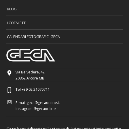
BLOG
I COFALETTI
CALENDARI FOTOGRAFICI GECA
via Belvedere, 42
20862 Arcore MB
Tel
+39 02 21070711
E-mail
geca@gecaonline.it
Instagram
@gecaonline
Geca
è specializzata nella stampa di libri per editori indipendenti e