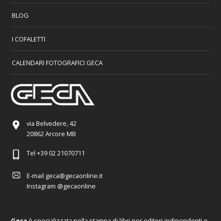
BLOG
I COFALETTI
CALENDARI FOTOGRAFICI GECA
via Belvedere, 42
20862 Arcore MB
Tel
+39 02 21070711
E-mail
geca@gecaonline.it
Instagram
@gecaonline
Geca
è specializzata nella stampa di libri per editori indipendenti e