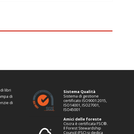
i libri
Sistema Qualità
Sistema di gestione
tampa di
certificato ISO9001:2015,
enzie di
ISO14001, ISO27001,
ISO45001
Amici delle foreste
Ciscra è certificata FSC®.
Il Forest Stewardship
Council (FSC) si dedica