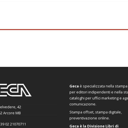
Geca
è specializzata nella stampa d
per editori indipendenti e nella s
cataloghi per uffici marketing e ag
comunicazione.
Belvedere, 42
Stampa offset, stampa digitale,
2 Arcore MB
preventivazione online.
39 02 21070711
Geca è la Divisione Libri di