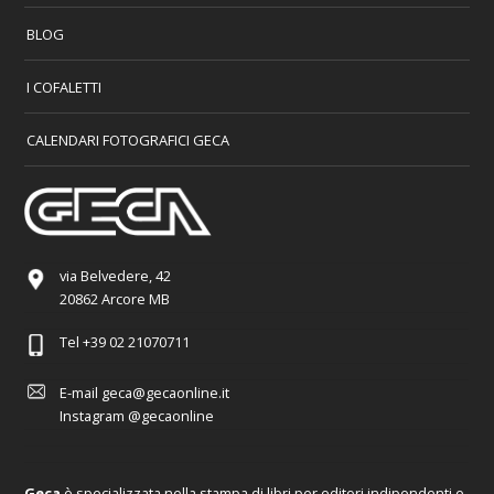
BLOG
I COFALETTI
CALENDARI FOTOGRAFICI GECA
via Belvedere, 42
20862 Arcore MB
Tel
+39 02 21070711
E-mail
geca@gecaonline.it
Instagram
@gecaonline
Geca
è specializzata nella stampa di libri per editori indipendenti e