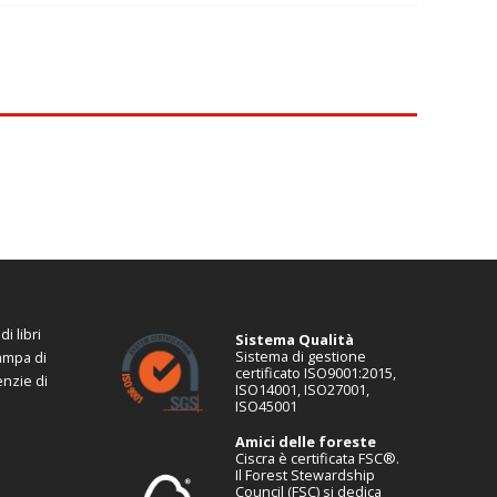
i libri
Sistema Qualità
Sistema di gestione
tampa di
certificato ISO9001:2015,
enzie di
ISO14001, ISO27001,
ISO45001
Amici delle foreste
Ciscra è certificata FSC®.
Il Forest Stewardship
Council (FSC) si dedica