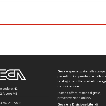
Geca
è specializzata nella stampa d
per editori indipendenti e nella s
cataloghi per uffici marketing e ag
comunicazione.
Belvedere, 42
Stampa offset, stampa digitale,
2 Arcore MB
preventivazione online.
39 02 21070711
Geca è la Divisione Libri di