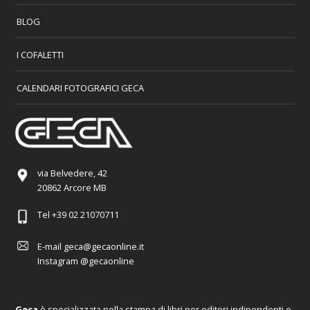
BLOG
I COFALETTI
CALENDARI FOTOGRAFICI GECA
via Belvedere, 42
20862 Arcore MB
Tel
+39 02 21070711
E-mail
geca@gecaonline.it
Instagram
@gecaonline
Geca
è specializzata nella stampa di libri per editori indipendenti e