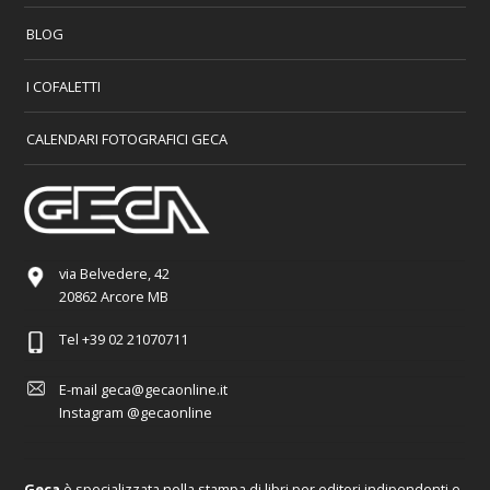
BLOG
I COFALETTI
CALENDARI FOTOGRAFICI GECA
via Belvedere, 42
20862 Arcore MB
Tel
+39 02 21070711
E-mail
geca@gecaonline.it
Instagram
@gecaonline
Geca
è specializzata nella stampa di libri per editori indipendenti e