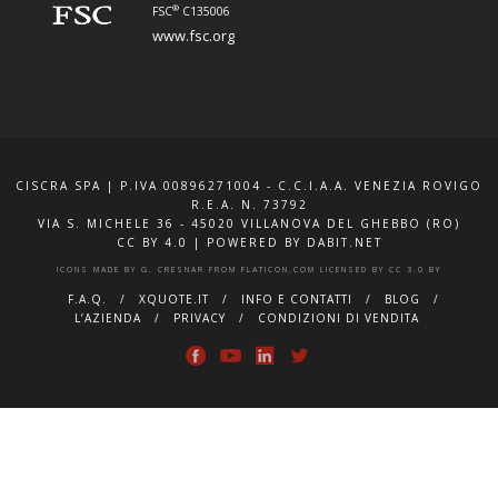
®
FSC
C135006
www.fsc.org
CISCRA SPA | P.IVA 00896271004 - C.C.I.A.A. VENEZIA ROVIGO
R.E.A. N. 73792
VIA S. MICHELE 36 - 45020 VILLANOVA DEL GHEBBO (RO)
CC BY 4.0
|
POWERED BY DABIT.NET
ICONS MADE BY
G. CRESNAR
FROM
FLATICON.COM
LICENSED BY
CC 3.0 BY
F.A.Q.
XQUOTE.IT
INFO E CONTATTI
BLOG
L’AZIENDA
PRIVACY
CONDIZIONI DI VENDITA