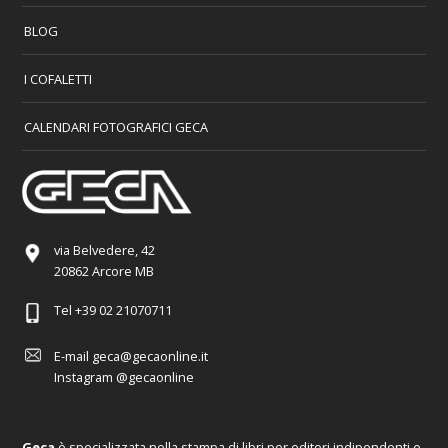
BLOG
I COFALETTI
CALENDARI FOTOGRAFICI GECA
via Belvedere, 42
20862 Arcore MB
Tel
+39 02 21070711
E-mail
geca@gecaonline.it
Instagram
@gecaonline
Geca
è specializzata nella stampa di libri per editori indipendenti e