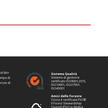
i libri
Sistema Qualità
Sistema di gestione
tampa di
certificato ISO9001:2015,
enzie di
ISO14001, ISO27001,
ISO45001
Amici delle foreste
Ciscra è certificata FSC®.
Il Forest Stewardship
Council (FSC) si dedica