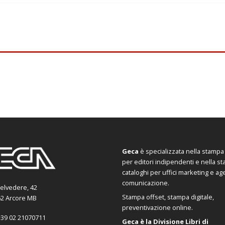
Geca
è specializzata nella stampa d
per editori indipendenti e nella s
cataloghi per uffici marketing e ag
comunicazione.
Belvedere, 42
Stampa offset, stampa digitale,
2 Arcore MB
preventivazione online.
39 02 21070711
Geca è la Divisione Libri di