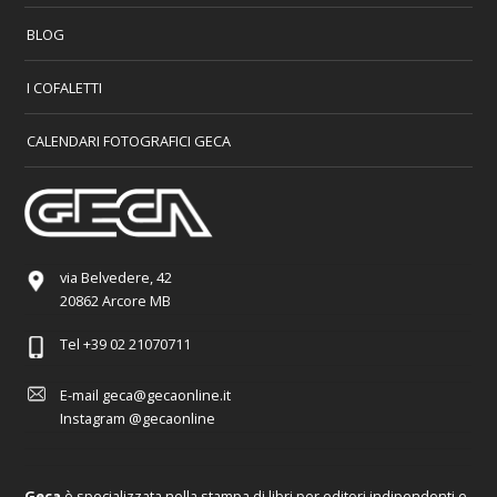
BLOG
I COFALETTI
CALENDARI FOTOGRAFICI GECA
via Belvedere, 42
20862 Arcore MB
Tel
+39 02 21070711
E-mail
geca@gecaonline.it
Instagram
@gecaonline
Geca
è specializzata nella stampa di libri per editori indipendenti e