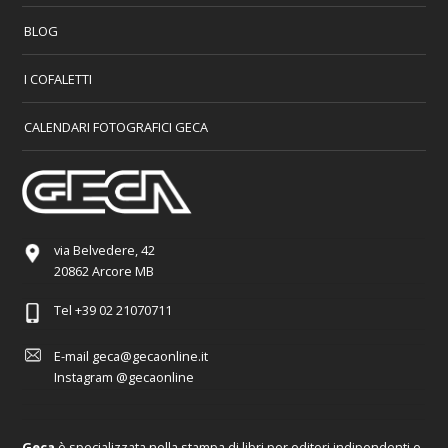
BLOG
I COFALETTI
CALENDARI FOTOGRAFICI GECA
via Belvedere, 42
20862 Arcore MB
Tel
+39 02 21070711
E-mail
geca@gecaonline.it
Instagram
@gecaonline
Geca
è specializzata nella stampa di libri per editori indipendenti e