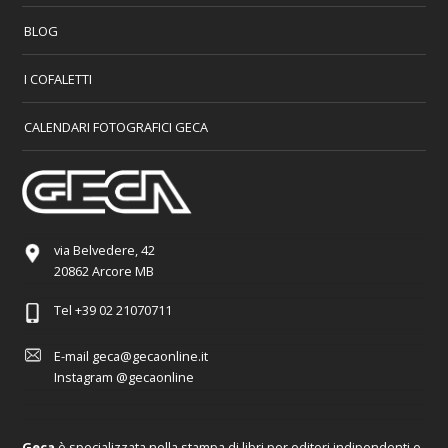
BLOG
I COFALETTI
CALENDARI FOTOGRAFICI GECA
via Belvedere, 42
20862 Arcore MB
Tel
+39 02 21070711
E-mail
geca@gecaonline.it
Instagram
@gecaonline
Geca
è specializzata nella stampa di libri per editori indipendenti e