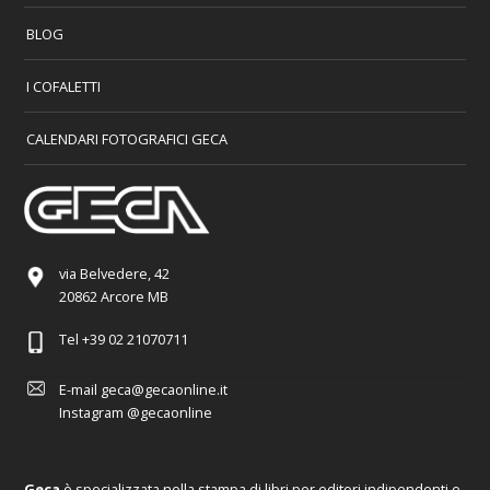
BLOG
I COFALETTI
CALENDARI FOTOGRAFICI GECA
via Belvedere, 42
20862 Arcore MB
Tel
+39 02 21070711
E-mail
geca@gecaonline.it
Instagram
@gecaonline
Geca
è specializzata nella stampa di libri per editori indipendenti e