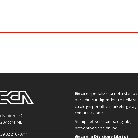
Geca
è specializzata nella stampa d
per editori indipendenti e nella s
cataloghi per uffici marketing e ag
comunicazione.
Belvedere, 42
Stampa offset, stampa digitale,
2 Arcore MB
preventivazione online.
39 02 21070711
Geca è la Divisione Libri di