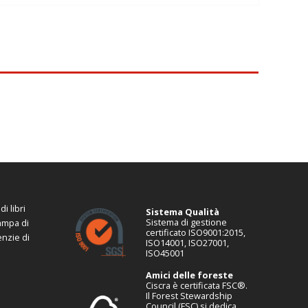
i libri
Sistema Qualità
Sistema di gestione
tampa di
certificato ISO9001:2015,
enzie di
ISO14001, ISO27001,
ISO45001
Amici delle foreste
Ciscra è certificata FSC®.
Il Forest Stewardship
Council (FSC) si dedica