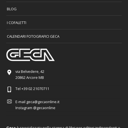
BLOG
I COFALETTI
CALENDARI FOTOGRAFICI GECA
via Belvedere, 42
20862 Arcore MB
Tel
+39 02 21070711
E-mail
geca@gecaonline.it
Instagram
@gecaonline
Geca
è specializzata nella stampa di libri per editori indipendenti e