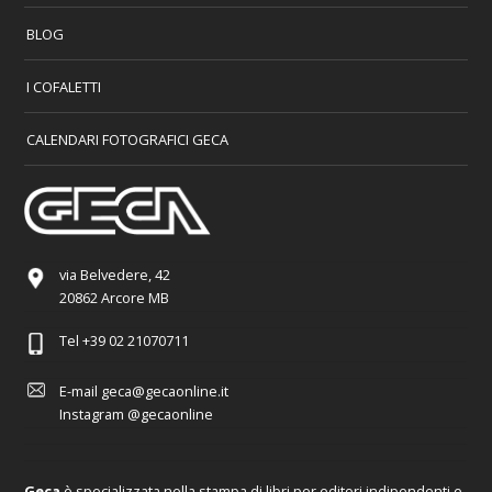
BLOG
I COFALETTI
CALENDARI FOTOGRAFICI GECA
via Belvedere, 42
20862 Arcore MB
Tel
+39 02 21070711
E-mail
geca@gecaonline.it
Instagram
@gecaonline
Geca
è specializzata nella stampa di libri per editori indipendenti e